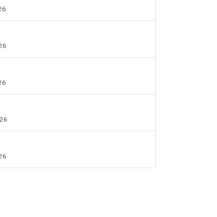
26
26
26
026
26