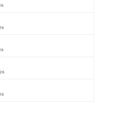
26
26
26
026
26