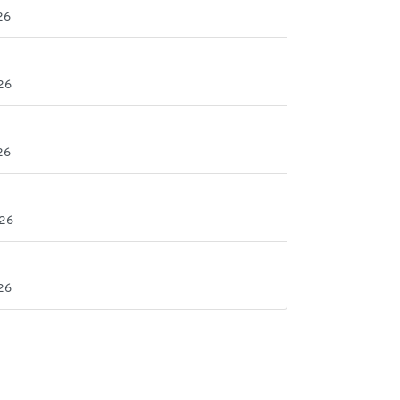
26
26
26
026
26